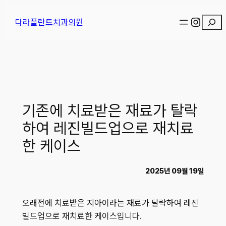
콘
Instag
검
다라플란트치과의원
텐
색
츠
로
바
로
가
기
기존에 치료받은 재료가 탈락
하여 레진빌드업으로 재치료
한 케이스
2025년 09월 19일
오래전에 치료받은 지아이라는 재료가 탈락하여 레진
빌드업으로 재치료한 케이스입니다.