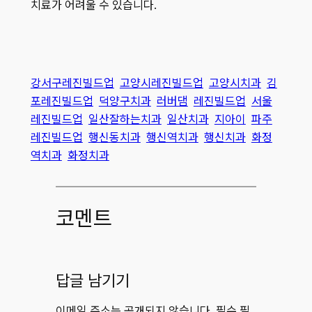
치료가 어려울 수 있습니다.
강서구레진빌드업
고양시레진빌드업
고양시치과
김
포레진빌드업
덕양구치과
러버댐
레진빌드업
서울
레진빌드업
일산잘하는치과
일산치과
지아이
파주
레진빌드업
행신동치과
행신역치과
행신치과
화정
역치과
화정치과
코멘트
답글 남기기
이메일 주소는 공개되지 않습니다.
필수 필